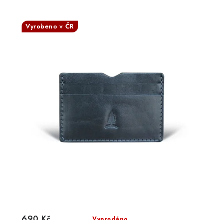
Vyrobeno v ČR
690 Kč
Vyprodáno