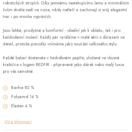
robotických strojích. Díky jemnému nestahujícímu lemu a minimálním
švům skvěle sedí na noze, nikdy netlačí a zachovají si svůj elegantní
tvar i po mnoha vypráních.
Jsou lehké, prodyšné a komfortní - ideální jak k obleku, tak i pro
každodenní nošení. Každý pár vyrábíme v malé sérii s důrazem na
detail, protože ponožky vnímáme jako součást celkového stylu.
Každé balení dostanete v hedvábném papíře, uložené ve vkusné
krabičce s logem REDFIR - připravené jako dárek nebo malý luxus
pro vás samotné.
Bavlna 82 %
Polyamid 14 %
Elastan 4 %
Více informací