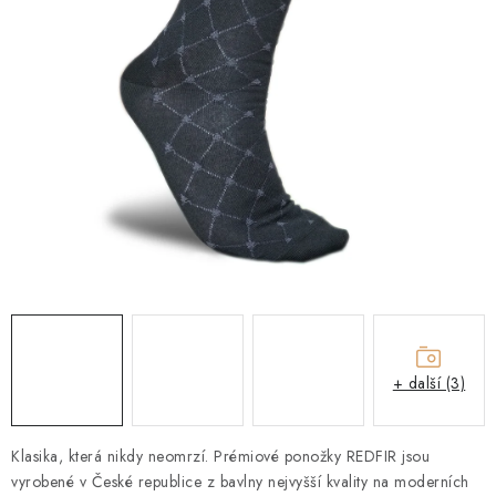
O NÁS
KONTAKTY
Obchodní podmínky
Moje objednávka
Doprava a platba
Časté dotazy
Zakázková výroba
Ochrana osobních údajů
Reklamace a vrácení
Blog
+ další (3)
Klasika, která nikdy neomrzí. Prémiové ponožky REDFIR jsou
vyrobené v České republice z bavlny nejvyšší kvality na moderních