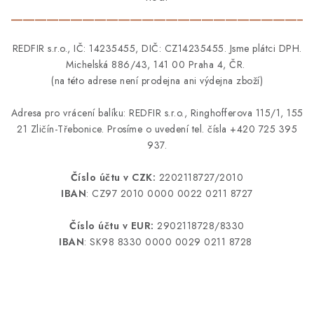
O NÁS
_________________________________________________
KONTAKTY
REDFIR s.r.o., IČ: 14235455, DIČ: CZ14235455.
Jsme plátci DPH.
Michelská 886/43,
141 00 Praha 4, ČR.
(na této adrese není prodejna ani výdejna zboží)
Obchodní podmínky
Moje objednávka
Doprava a platba
Časté dotazy
Zakázková výroba
Ochrana osobních údajů
Adresa pro vrácení balíku: REDFIR s.r.o., Ringhofferova 115/1, 155
Reklamace a vrácení
Blog
21 Zličín-Třebonice. Prosíme o uvedení tel. čísla +420 725 395
937.
Číslo účtu v CZK:
2202118727/2010
IBAN
: CZ97 2010 0000 0022 0211 8727
Číslo účtu v EUR:
2902118728/8330
IBAN
: SK98 8330 0000 0029 0211 8728