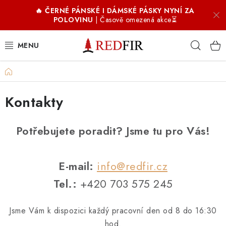
Přejít
🔥 ČERNÉ PÁNSKÉ I DÁMSKÉ PÁSKY NYNÍ ZA
na
POLOVINU
| Časově omezená akce⏳
obsah
Hleda
Domů
PÁNSKÉ OPASKY
Kontakty
DÁMSKÉ OPASKY
DOPLŇKY
Potřebujete poradit? Jsme tu pro Vás!
COFFIR ☕
E-mail:
info@redfir.cz
PROČ REDFIR
Tel.:
+420 703 575 245
RECENZE
Jsme Vám k dispozici každý pracovní den od 8 do 16:30
hod.