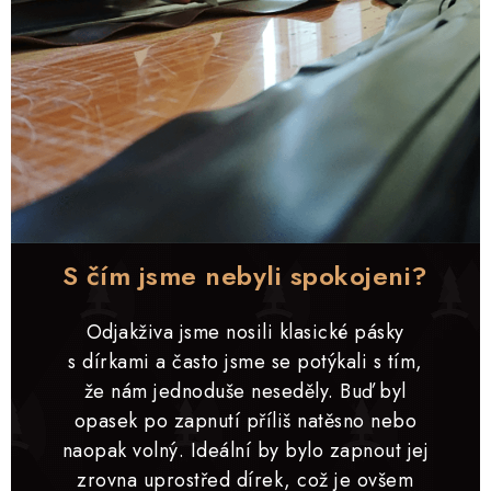
O NÁS
KONTAKTY
Obchodní podmínky
Moje objednávka
Doprava a platba
Časté dotazy
Zakázková výroba
Ochrana osobních údajů
Reklamace a vrácení
Blog
S čím jsme nebyli spokojeni?
Odjakživa jsme nosili klasické pásky
s dírkami a často jsme se potýkali s tím,
že nám jednoduše neseděly. Buď byl
opasek po zapnutí příliš natěsno nebo
naopak volný. Ideální by bylo zapnout jej
zrovna uprostřed dírek, což je ovšem