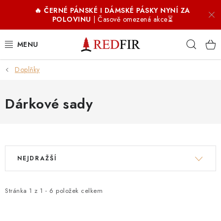
Přejít
🔥 ČERNÉ PÁNSKÉ I DÁMSKÉ PÁSKY NYNÍ ZA
na
POLOVINU
| Časově omezená akce⏳
obsah
Hleda
Doplňky
PÁNSKÉ OPASKY
DÁMSKÉ OPASKY
Dárkové sady
DOPLŇKY
V
Ř
COFFIR ☕
NEJDRAŽŠÍ
ý
a
PROČ REDFIR
p
z
i
e
Stránka
1
z
1
-
6
položek celkem
RECENZE
s
n
p
í