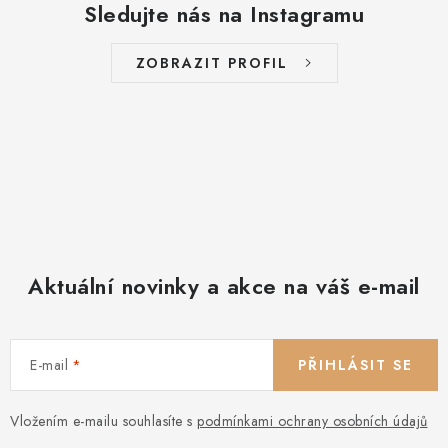
a
Sledujte nás na Instagramu
c
í
ZOBRAZIT PROFIL
p
r
v
k
y
v
ý
p
Aktuální novinky a akce na váš e-mail
i
s
u
E-mail
PŘIHLÁSIT SE
Vložením e-mailu souhlasíte s
podmínkami ochrany osobních údajů