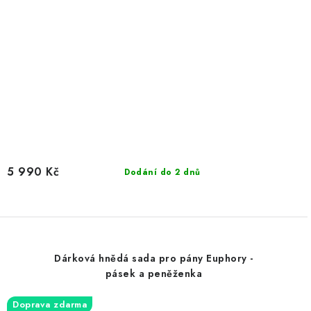
5 990 Kč
Dodání do 2 dnů
Dárková hnědá sada pro pány Euphory -
pásek a peněženka
Doprava zdarma