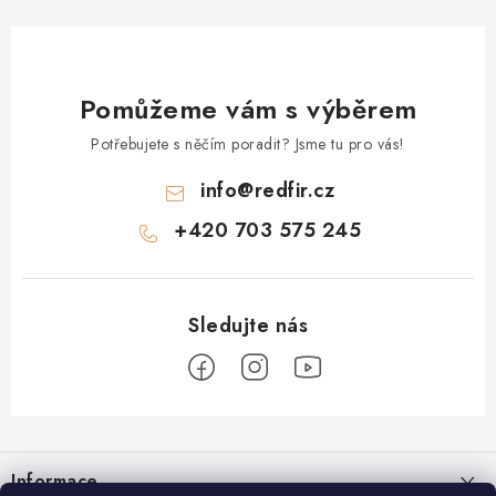
Pomůžeme vám s výběrem
Potřebujete s něčím poradit? Jsme tu pro vás!
info
@
redfir.cz
+420 703 575 245
Z
á
Informace
p