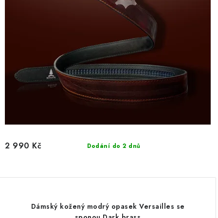
2 990 Kč
Dodání do 2 dnů
Dámský kožený modrý opasek Versailles se
sponou Dark brass