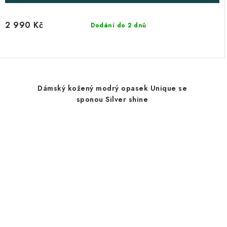
2 990 Kč
Dodání do 2 dnů
Dámský kožený modrý opasek Unique se
sponou Silver shine