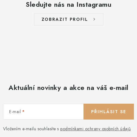
a
Sledujte nás na Instagramu
c
í
ZOBRAZIT PROFIL
p
r
v
k
y
v
ý
p
Aktuální novinky a akce na váš e-mail
i
s
u
E-mail
PŘIHLÁSIT SE
Vložením e-mailu souhlasíte s
podmínkami ochrany osobních údajů