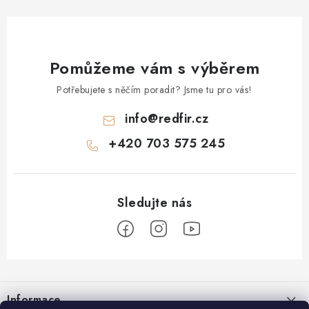
Pomůžeme vám s výběrem
Potřebujete s něčím poradit? Jsme tu pro vás!
info
@
redfir.cz
+420 703 575 245
Z
á
Informace
p