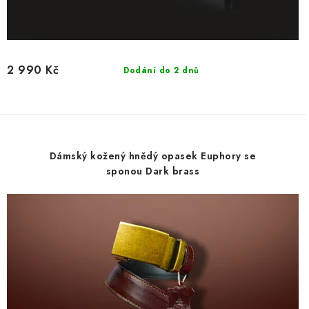
2 990 Kč
Dodání do 2 dnů
Dámský kožený hnědý opasek Euphory se
sponou Dark brass