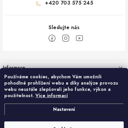
+420 703 575 245
Z
á
Informace
p
a
Používáme cookies, abychom Vám umožnili
Časté dotazy
REDFIR
pohodlné prohlížení webu a díky analýze provozu
t
webu neustále zlepšovali jeho funkce, výkon a
Doprava a platba
í
Blog
použitelnost.
Více informací
Facebook
Reklamace a vrácení
O nás
Nastavení
Obchodní podmínky
Proč REDFIR
Ochrana osobních údajů
Zakázková výroba