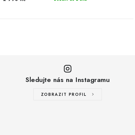
O
v
l
á
d
a
Sledujte nás na Instagramu
c
í
ZOBRAZIT PROFIL
p
r
v
k
y