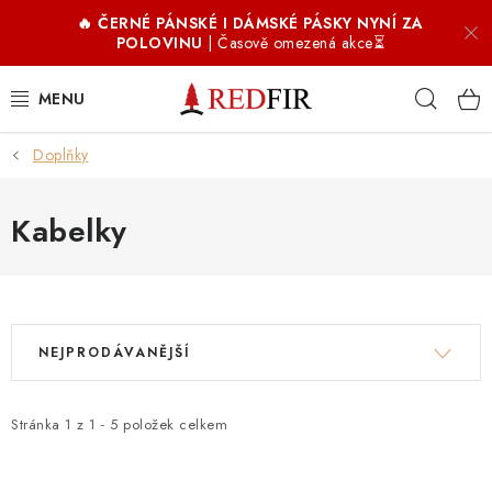
Přejít
🔥 ČERNÉ PÁNSKÉ I DÁMSKÉ PÁSKY NYNÍ ZA
na
POLOVINU
| Časově omezená akce⏳
obsah
Hleda
Doplňky
PÁNSKÉ OPASKY
DÁMSKÉ OPASKY
Kabelky
DOPLŇKY
V
Ř
COFFIR ☕
NEJPRODÁVANĚJŠÍ
ý
a
PROČ REDFIR
p
z
i
e
Stránka
1
z
1
-
5
položek celkem
RECENZE
s
n
p
í