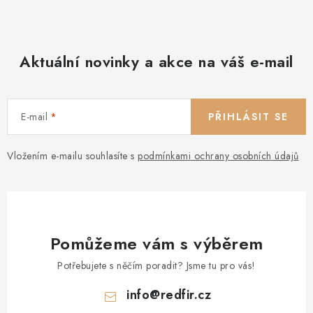
v
ý
p
Aktuální novinky a akce na váš e-mail
i
s
u
E-mail
PŘIHLÁSIT SE
Vložením e-mailu souhlasíte s
podmínkami ochrany osobních údajů
Pomůžeme vám s výběrem
Potřebujete s něčím poradit? Jsme tu pro vás!
info
@
redfir.cz