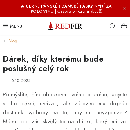
Přejít
🔥 ČERNÉ PÁNSKÉ I DÁMSKÉ PÁSKY NYNÍ ZA
na
POLOVINU
| Časově omezená akce⏳
obsah
Hleda
Blog
PÁNSKÉ OPASKY
Dárek, díky kterému bude
DÁMSKÉ OPASKY
poslušný celý rok
DOPLŇKY
6.10.2023
COFFIR ☕
Přemýšlíte, čím obdarovat svého drahého, abyste
si ho pěkně uvázali, ale zároveň mu dopřáli
PROČ REDFIR
dostatek svobody na to, aby se nevzpouzel?
RECENZE
Máme pro vás skvělý tip na dárek, který má víc