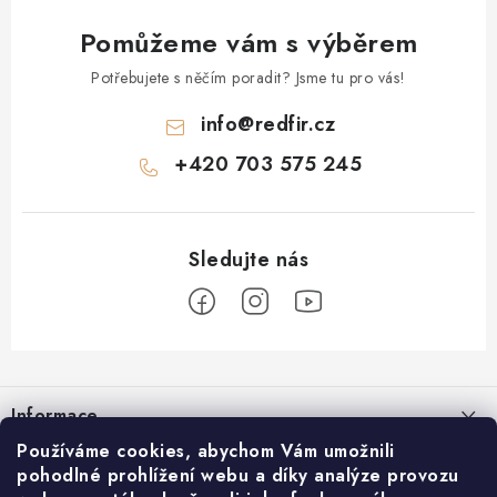
Pomůžeme vám s výběrem
Potřebujete s něčím poradit? Jsme tu pro vás!
info
@
redfir.cz
+420 703 575 245
Z
á
Informace
p
a
Používáme cookies, abychom Vám umožnili
Časté dotazy
REDFIR
pohodlné prohlížení webu a díky analýze provozu
t