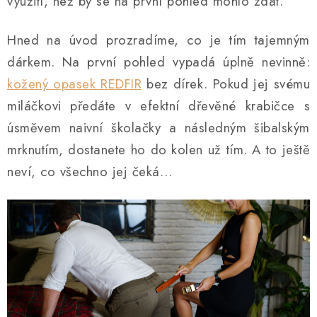
využití, než by se na první pohled mohlo zdát.
O NÁS
Hned na úvod prozradíme, co je tím tajemným
KONTAKTY
dárkem. Na první pohled vypadá úplně nevinně:
kožený opasek REDFIR
bez dírek. Pokud jej svému
Obchodní podmínky
Moje objednávka
Doprava a platba
miláčkovi předáte v efektní dřevěné krabičce s
Časté dotazy
Zakázková výroba
Ochrana osobních údajů
úsměvem naivní školačky a následným šibalským
Reklamace a vrácení
Blog
mrknutím, dostanete ho do kolen už tím. A to ještě
neví, co všechno jej čeká…