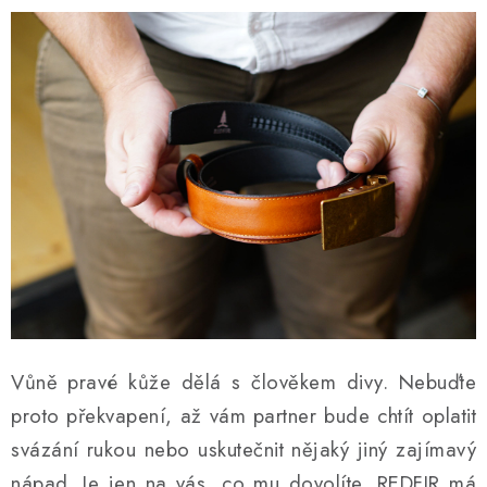
Vůně pravé kůže dělá s člověkem divy. Nebuďte
proto překvapení, až vám partner bude chtít oplatit
svázání rukou nebo uskutečnit nějaký jiný zajímavý
nápad. Je jen na vás, co mu dovolíte. REDFIR má