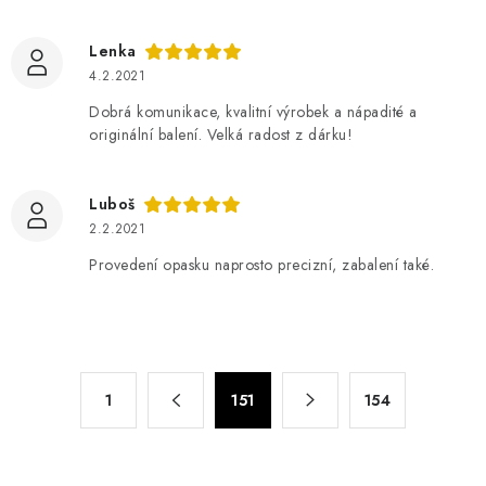
Lenka
4.2.2021
Dobrá komunikace, kvalitní výrobek a nápadité a
originální balení. Velká radost z dárku!
Luboš
2.2.2021
Provedení opasku naprosto precizní, zabalení také.
O
S
1
151
154
t
v
r
l
á
á