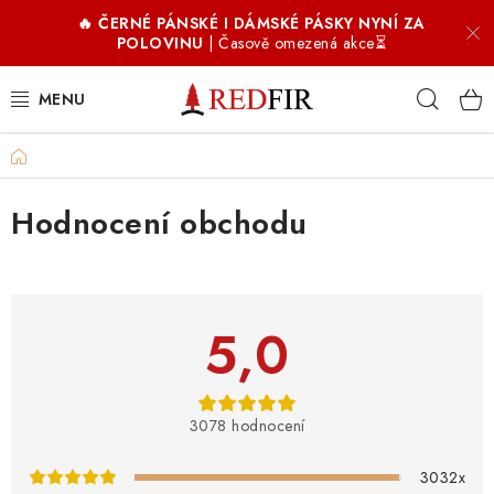
Přejít
🔥 ČERNÉ PÁNSKÉ I DÁMSKÉ PÁSKY NYNÍ ZA
na
POLOVINU
| Časově omezená akce⏳
obsah
Hleda
Domů
PÁNSKÉ OPASKY
V
Hodnocení obchodu
DÁMSKÉ OPASKY
ý
p
DOPLŇKY
i
5,0
COFFIR ☕
s
h
PROČ REDFIR
o
3078 hodnocení
d
RECENZE
n
3032x