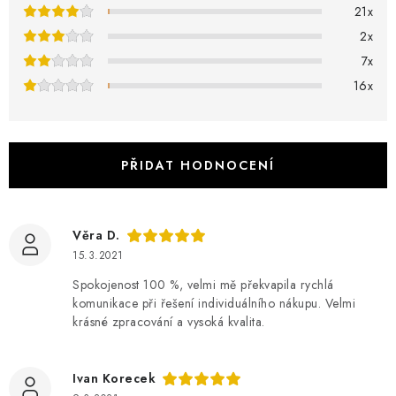
o
O NÁS
21x
c
2x
e
KONTAKTY
7x
n
16x
í
Obchodní podmínky
Moje objednávka
Doprava a platba
Časté dotazy
Zakázková výroba
Ochrana osobních údajů
Reklamace a vrácení
Blog
PŘIDAT HODNOCENÍ
Věra D.
15.3.2021
Spokojenost 100 %, velmi mě překvapila rychlá
komunikace při řešení individuálního nákupu. Velmi
krásné zpracování a vysoká kvalita.
Ivan Korecek