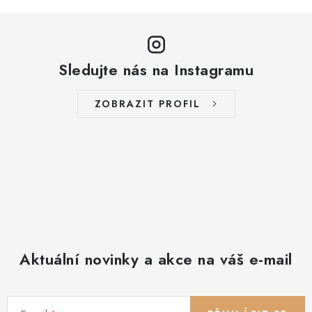
n
d
k
a
o
c
v
í
á
Sledujte nás na Instagramu
p
n
r
í
ZOBRAZIT PROFIL
v
k
y
v
ý
p
i
s
Aktuální novinky a akce na váš e-mail
u