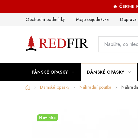
Přejít
🔥 ČERNÉ
na
obsah
Obchodní podmínky
Moje objednávka
Doprava 
PÁNSKÉ OPASKY
DÁMSKÉ OPASKY
Domů
Dámské opasky
Náhradní poutka
Náhradn
Novinka