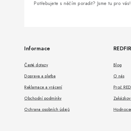
Potřebujete s něčím poradit? Jsme tu pro vás!
Z
á
Informace
REDFI
p
a
Časté dotazy
Blog
t
Doprava a platba
O nás
í
Reklamace a vrácení
Proč RED
Obchodní podmínky
Zakázkov
Ochrana osobních údajů
Hodnoce