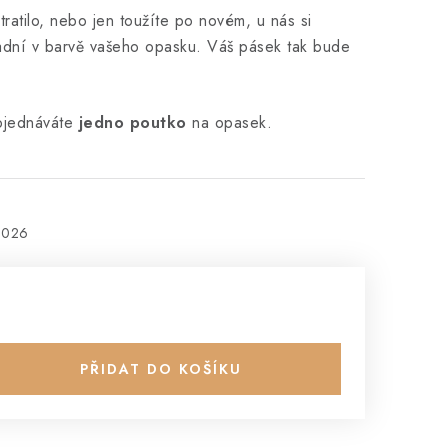
ratilo, nebo jen toužíte po novém, u nás si
adní v barvě vašeho opasku. Váš pásek tak bude
bjednáváte
jedno poutko
na opasek.
2026
PŘIDAT DO KOŠÍKU