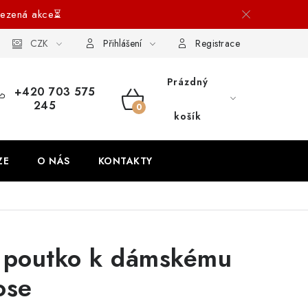
ezená akce⏳
ích údajů
CZK
Reklamace a vrácení
Blog
Přihlášení
Registrace
Prázdný
+420 703 575
245
NÁKUPNÍ
košík
KOŠÍK
ZE
O NÁS
KONTAKTY
 poutko k dámskému
ose