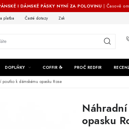
 PÁNSKÉ I DÁMSKÉ PÁSKY NYNÍ ZA POLOVINU
| Časově om
a platba
Časté dotazy
Zakázková výroba
Ochrana osobn
DOPLŇKY
COFFIR ☕
PROČ REDFIR
RECEN
í poutko k dámskému opasku Rose
Náhradní
opasku R