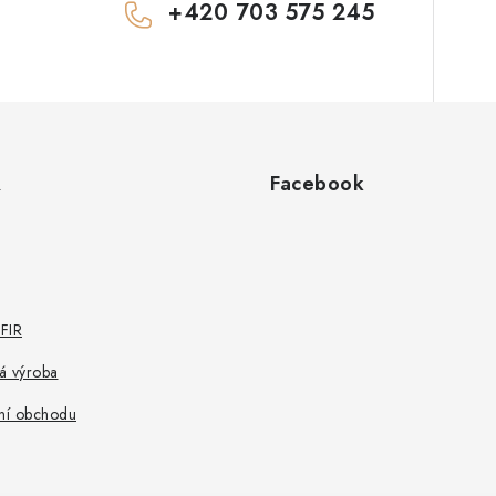
+420 703 575 245
R
Facebook
FIR
á výroba
ní obchodu