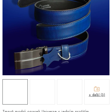
O NÁS
KONTAKTY
Obchodní podmínky
Moje objednávka
Doprava a platba
Časté dotazy
Zakázková výroba
Ochrana osobních údajů
Reklamace a vrácení
Blog
+ další (3)
Tmavě modrý opasek Universe s
jedním prošitím.