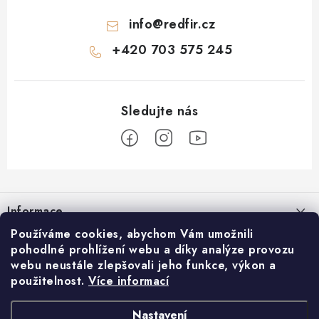
info
@
redfir.cz
+420 703 575 245
Z
á
Informace
p
a
Používáme cookies, abychom Vám umožnili
Časté dotazy
REDFIR
pohodlné prohlížení webu a díky analýze provozu
t
webu neustále zlepšovali jeho funkce, výkon a
Doprava a platba
í
Blog
použitelnost.
Více informací
Facebook
Reklamace a vrácení
O nás
Nastavení