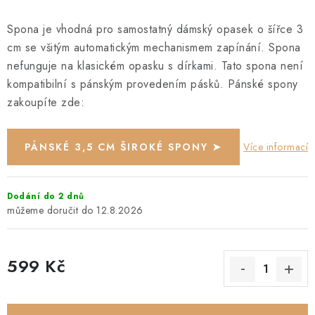
Spona je vhodná pro samostatný dámský opasek o šířce 3
cm se všitým automatickým mechanismem zapínání. Spona
nefunguje na klasickém opasku s dírkami. Tato spona není
kompatibilní s pánským provedením pásků. Pánské spony
zakoupíte zde:
PÁNSKÉ 3,5 CM ŠIROKÉ SPONY ➤
Více informací
Dodání do 2 dnů
12.8.2026
599 Kč
Měrná cena: