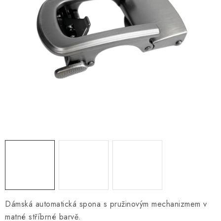
O NÁS
KONTAKTY
Obchodní podmínky
Moje objednávka
Doprava a platba
Časté dotazy
Zakázková výroba
Ochrana osobních údajů
Reklamace a vrácení
Blog
Dámská automatická spona s pružinovým mechanizmem v
matné stříbrné barvě.