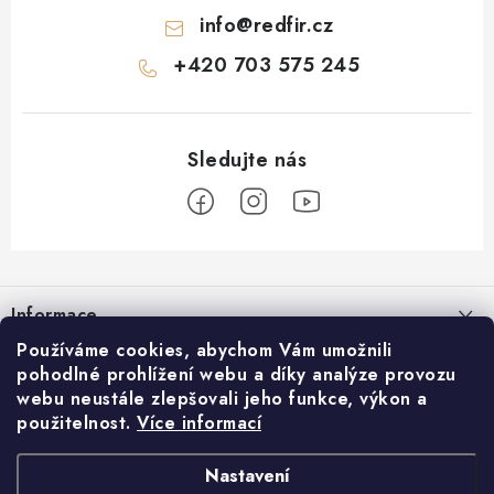
info
@
redfir.cz
+420 703 575 245
Z
á
Informace
p
a
Používáme cookies, abychom Vám umožnili
Časté dotazy
REDFIR
pohodlné prohlížení webu a díky analýze provozu
t
webu neustále zlepšovali jeho funkce, výkon a
Doprava a platba
í
Blog
použitelnost.
Více informací
Facebook
Reklamace a vrácení
O nás
Nastavení
Obchodní podmínky