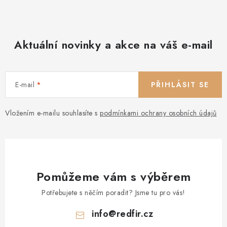
p
i
s
Aktuální novinky a akce na váš e-mail
u
E-mail
PŘIHLÁSIT SE
Vložením e-mailu souhlasíte s
podmínkami ochrany osobních údajů
Pomůžeme vám s výběrem
Potřebujete s něčím poradit? Jsme tu pro vás!
info
@
redfir.cz