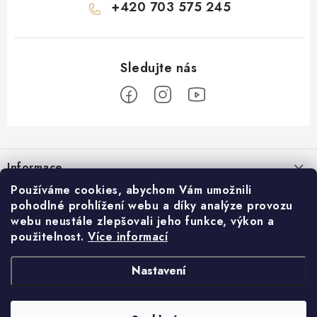
+420 703 575 245
Z
á
Informace
p
a
Používáme cookies, abychom Vám umožnili
Časté dotazy
REDFIR
pohodlné prohlížení webu a díky analýze provozu
t
webu neustále zlepšovali jeho funkce, výkon a
Doprava a platba
í
Blog
použitelnost.
Více informací
Facebook
Reklamace a vrácení
O nás
Nastavení
Obchodní podmínky
Proč REDFIR
Ochrana osobních údajů
Zakázková výroba