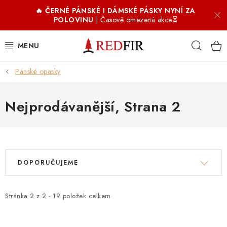
Přejít
🔥 ČERNÉ PÁNSKÉ I DÁMSKÉ PÁSKY NYNÍ ZA
na
POLOVINU
| Časově omezená akce⏳
obsah
Hleda
Pánské opasky
PÁNSKÉ OPASKY
DÁMSKÉ OPASKY
Nejprodávanější
, Strana 2
DOPLŇKY
V
Ř
COFFIR ☕
DOPORUČUJEME
ý
a
PROČ REDFIR
p
z
i
e
Stránka
2
z
2
-
19
položek celkem
RECENZE
s
n
p
í