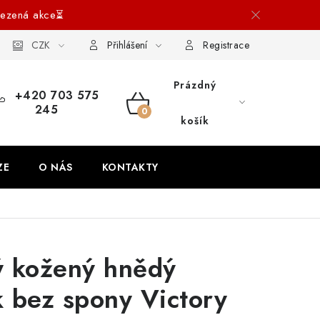
ezená akce⏳
ích údajů
CZK
Reklamace a vrácení
Blog
Přihlášení
Registrace
Prázdný
+420 703 575
245
NÁKUPNÍ
košík
KOŠÍK
ZE
O NÁS
KONTAKTY
ý kožený hnědý
 bez spony Victory