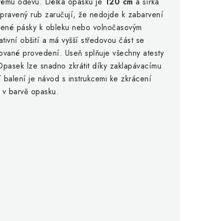
vému oděvu. Délka opasku je
120 cm
a šířka
pravený rub zaručují, že nedojde k zabarvení
žené pásky k obleku nebo volnočasovým
ivní obšití a má vyšší středovou část se
rované provedení. Useň splňuje všechny atesty
Opasek lze snadno zkrátit díky zaklapávacímu
balení je návod s instrukcemi ke zkrácení
 v barvě opasku.