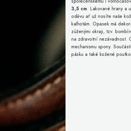
společenskému i volnočaso
3,5 cm
. Lakované hrany a u
oděvu ať už nosíte naše ko
kalhotám. Opasek má dekorat
zúženými okraji, tzv. bombí
na zdravotní nezávadnost. 
mechanismu spony. Součástí 
pásku a také kožené poutko