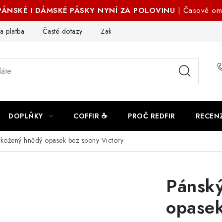
 PÁNSKÉ I DÁMSKÉ PÁSKY NYNÍ ZA POLOVINU
| Časově om
a platba
Časté dotazy
Zakázková výroba
Ochrana osobn
DOPLŇKY
COFFIR ☕
PROČ REDFIR
RECEN
 kožený hnědý opasek bez spony Victory
Pánsk
opasek