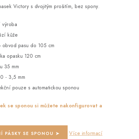
sek Victory s dvojitým prošitím, bez spony.
í výroba
vězí kůže
 obvod pasu do 105 cm
lka opasku 120 cm
ku 35 mm
,0 - 3,5 mm
nkční pouze s automatickou sponou
ek se sponou si můžete nakonfigurovat a
Více informací
Í PÁSKY SE SPONOU ➤