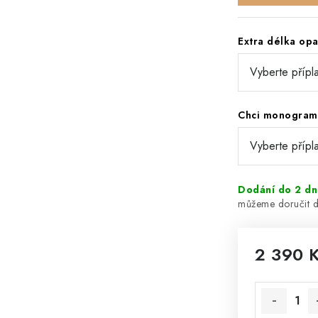
Extra délka op
Chci monogram
Dodání do 2 dn
2 390 
Měrná cena