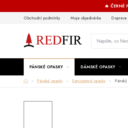
Přejít
🔥 ČERNÉ
na
obsah
Obchodní podmínky
Moje objednávka
Doprava 
PÁNSKÉ OPASKY
DÁMSKÉ OPASKY
Domů
Pánské opasky
Samostatně opasky
Pánský