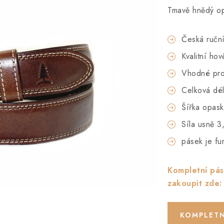
Tmavě hnědý opa
Česká ručn
Kvalitní ho
Vhodné pro
Celková dé
Šířka opas
Síla usně 3
pásek je fu
Kompletní pás
zakoupit zde:
KOMPLETN