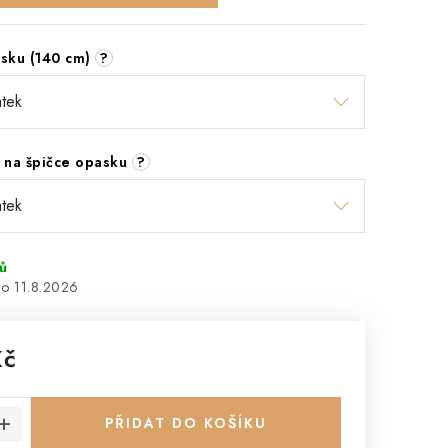
asku (140 cm)
?
 na špičce opasku
?
ů
11.8.2026
Kč
:
PŘIDAT DO KOŠÍKU